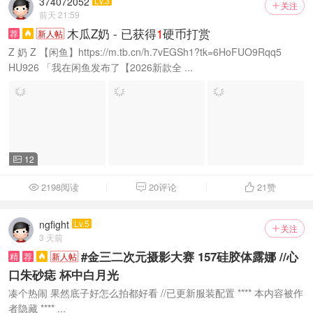
374072052
Lv.3
关注

前天 21:59
木瓜Z奶 - 已获得
1
硬币打赏
荐
新人帖

Z 奶 Z 【闲鱼】https://m.tb.cn/h.7vEGSh1?tk=6HoFUO9Rqq5
HU926 「我在闲鱼发布了【2026新款全 ...
12

2198阅读
20评论
21
赞



ngfight
Lv.5
关注

3 天前
#金三二次元摄影大赛 157硅胶体露娜 //心
精
荐
新人帖

口朱砂痣 杯中白月光
凑个热闹 果然底子好怎么拍都好看 //已更新服装配置 **** 本内容被作
者隐藏 **** ...