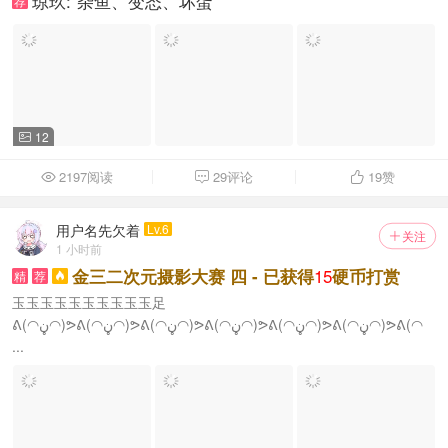
琼玖:“杂鱼、变态、坏蛋”
荐
12

2197阅读
29评论
19
赞



用户名先欠着
Lv.6
关注

1 小时前
15
金三二次元摄影大赛 四 - 已获得
硬币打赏
精
荐

玉玉玉玉玉玉玉玉玉玉足
ᕕ(◠ڼ◠)ᕗᕕ(◠ڼ◠)ᕗᕕ(◠ڼ◠)ᕗᕕ(◠ڼ◠)ᕗᕕ(◠ڼ◠)ᕗᕕ(◠ڼ◠)ᕗᕕ(◠
...