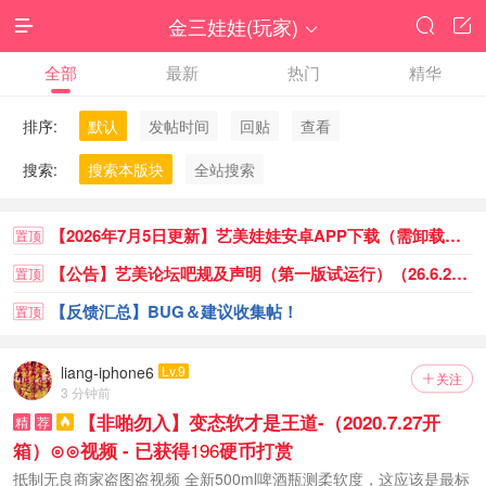
金三娃娃(玩家)




全部
最新
热门
精华
排序:
默认
发帖时间
回贴
查看
搜索:
搜索本版块
全站搜索
【2026年7月5日更新】艺美娃娃安卓APP下载（需卸载重装）
置顶
【公告】艺美论坛吧规及声明（第一版试运行）（26.6.23已更新） - 已获得
置顶
【反馈汇总】BUG＆建议收集帖！
置顶
liang-iphone6
Lv.9
关注

3 分钟前
【非啪勿入】变态软才是王道-（2020.7.27开
精
荐

196
箱）⊙⊙视频 - 已获得
硬币打赏
抵制无良商家盗图盗视频 全新500ml啤酒瓶测柔软度，这应该是最标