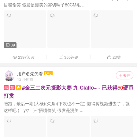
捂嘴偷笑 假发是漫美的雾切响子80CM毛 ...
39

2397阅读
355评论
23
赞



用户名先欠着
Lv.6
关注

12 小时前
50
#金三二次元摄影大赛 九 Ciallo~ - 已获得
硬币
精
荐

打赏
陪跑，最后一期(大概)(欠条)(下次也不一定) 懒得剪视频进去了，就
这样吧 (￣y▽￣)~*捂嘴偷笑 假发是漫美 ...