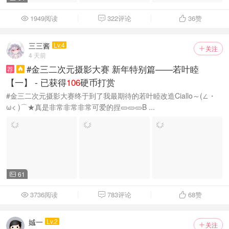
1949阅读
322评论
36
赞



三三酱
Lv.4
关注

4 天前
#金三二次元摄影大赛 新年特别篇——若叶睦
荐

【一】 - 已获得
106
硬币打赏
#金三二次元摄影大赛终于到了我最期待的若叶睦改造Ciallo～(∠・
ω< )⌒★真是非常非常非常可爱的捏🥒🥒🥒B ...
61

3736阅读
783评论
68
赞



娍一
Lv.2
关注
