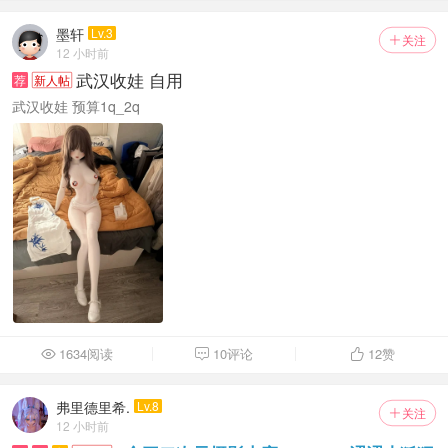
墨轩
Lv.3
关注

12 小时前
武汉收娃 自用
荐
新人帖
武汉收娃 预算1q_2q
1634阅读
10评论
12
赞



弗里德里希.
Lv.8
关注

12 小时前