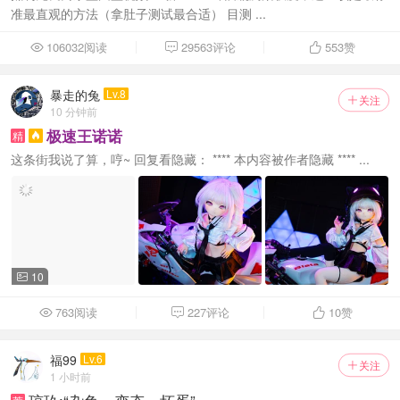
准最直观的方法（拿肚子测试最合适） 目测 ...
106032阅读
29563评论
553
赞



暴走的兔
Lv.8
关注

10 分钟前
极速王诺诺
精

这条街我说了算，哼~ 回复看隐藏： **** 本内容被作者隐藏 **** ...
10

763阅读
227评论
10
赞



福99
Lv.6
关注

1 小时前