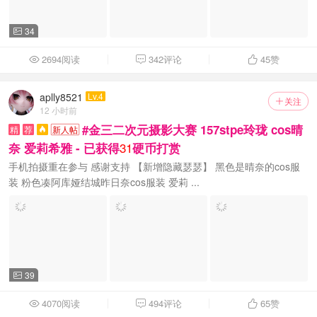
34

2694阅读
342评论
45
赞



aplly8521
Lv.4
关注

12 小时前
#金三二次元摄影大赛 157stpe玲珑 cos晴
精
荐
新人帖

31
奈 爱莉希雅 - 已获得
硬币打赏
手机拍摄重在参与 感谢支持 【新增隐藏瑟瑟】 黑色是晴奈的cos服
装 粉色凑阿库娅结城昨日奈cos服装 爱莉 ...
39

4070阅读
494评论
65
赞


