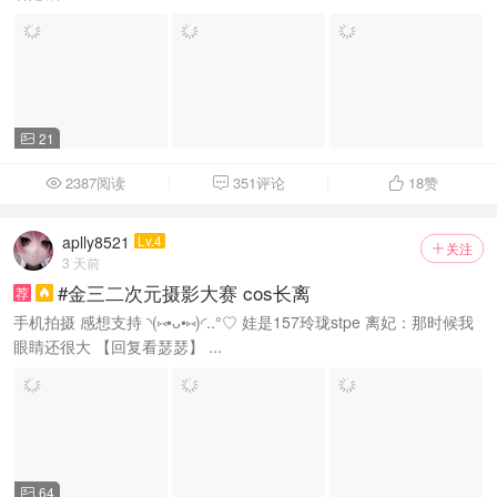
21

2387阅读
351评论
18
赞



aplly8521
Lv.4
关注

3 天前
#金三二次元摄影大赛 cos长离
荐

手机拍摄 感想支持 ◝(⑅•ᴗ•⑅)◜..°♡ 娃是157玲珑stpe 离妃：那时候我
眼睛还很大 【回复看瑟瑟】 ...
64
