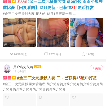
#金三二次元摄影大赛 stpe140 涩涩小狐狸
精
荐
新人帖

314
露比酱【回复看图】12月更新 - 已获得
硬币打赏
#金三二次元摄影大赛 新人帖 12月1日更新一组 ...
102

9258阅读
1373评论
126
赞



用户名先欠着
Lv.6
关注

12 小时前
15
#金三二次元摄影大赛 二 - 已获得
硬币打赏
精
荐

#金三二次元摄影 量大管饱😗 简介简介简介简介简介简介简介简介简
介简介简介简介简介简介简介简介简介简介 ...