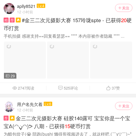
aplly8521
Lv.4
关注

12 小时前
#金三二次元摄影大赛 157玲珑spte - 已获得
20
硬
精
荐

币打赏
手机拍摄 感谢支持==回复看瑟瑟== **** 本内容被作者隐藏 **** ...
29

2747阅读
525评论
37
赞



用户名先欠着
Lv.6
关注

12 小时前
金三二次元摄影大赛 硅胶140露可 宝宝你是一个宝
荐

宝ᕕ(◠ڼ◠)ᕗ 八期 - 已获得
15
硬币打赏
为醋包饺子(😭 陪跑(bushi 懒得剪视频进去了，就这样吧 (￣y▽￣)~*