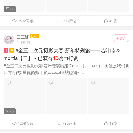
56

2502阅读
298评论
42
赞



三三酱
Lv.4
关注

1 小时前
#金三二次元摄影大赛 新年特别篇——若叶睦＆
荐

mortis【二】 - 已获得
10
硬币打赏
#金三二次元摄影大赛若叶睦演出服Ciallo～(∠・ω< )⌒★这是我们明
日方舟的5星傀儡师干员🥒🥒🥒B站视频版 ...
62

4298阅读
739评论
48
赞


