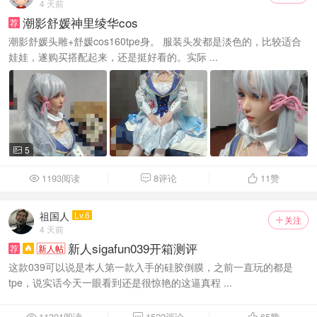
4 天前
潮影舒媛神里绫华cos
荐
潮影舒媛头雕+舒媛cos160tpe身。 服装头发都是淡色的，比较适合
娃娃，遂购买搭配起来，还是挺好看的。实际 ...
5

1193阅读
8评论
11
赞



祖国人
Lv.6
关注

4 天前
新人sigafun039开箱测评
荐
新人帖

这款039可以说是本人第一款入手的硅胶倒膜，之前一直玩的都是
tpe，说实话今天一眼看到还是很惊艳的这逼真程 ...
11301阅读
1523评论
65
赞