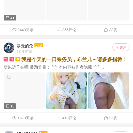
41

2440阅读
355评论
33
赞



暴走的兔
Lv.8
关注

12 小时前
我是今天的一日乘务员，布兰儿～请多多指教！
精
荐

所以裤子在哪 带劲节目： **** 本内容被作者隐藏 **** ...
13

1578阅读
413评论
25
赞


