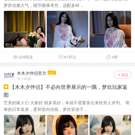
梦辞优雅大气，细节雕琢考究，适配多样 ...
5

224阅读
61评论
4
赞



木木夕伴侣官方
Lv.7
关注

半小时前
【木木夕伴侣】不必向世界展示的一隅，梦欣玩家返

图
艺美的家人们 大家好 很多美好，本就不需要拿出来给旁人评判。 简
单的日常装束，柔和室内光线，梦欣安坐于 ...