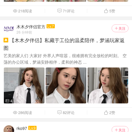
218阅读
71评论
5
赞



木木夕伴侣官方
Lv.7
关注

26 分钟前
【木木夕伴侣】私藏于工位的温柔陪伴，梦涵玩家返

图
艺美的家人们 大家好 外界人声喧嚣，很难拥有完全放松的时刻。 空
荡的办公区域，梦涵安静相伴，柔和的神态 ...
4

286阅读
82评论
2
赞



rko97
Lv.9
关注
