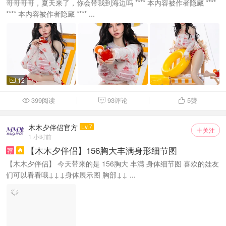
哥哥哥哥，夏天来了，你会带我到海边吗 **** 本内容被作者隐藏 ****
**** 本内容被作者隐藏 **** ...
12

399阅读
93评论
5
赞



木木夕伴侣官方
Lv.7
关注

1 小时前
【木木夕伴侣】156胸大丰满身形细节图
荐

【木木夕伴侣】 今天带来的是 156胸大 丰满 身体细节图 喜欢的娃友
们可以看看哦↓↓↓身体展示图 胸部↓↓ ...