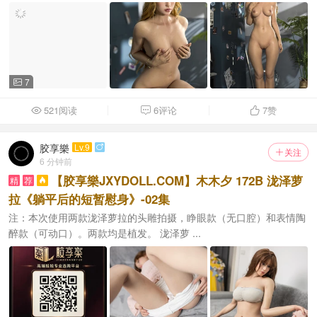
7

521阅读
6评论
7
赞



胶享樂
Lv.9

关注

6 分钟前
【胶享樂JXYDOLL.COM】木木夕 172B 泷泽萝
精
荐

拉《躺平后的短暂慰身》-02集
注：本次使用两款泷泽萝拉的头雕拍摄，睁眼款（无口腔）和表情陶
醉款（可动口）。两款均是植发。 泷泽萝 ...