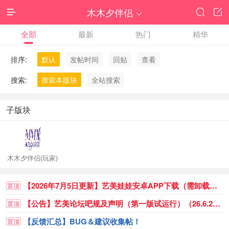
木木夕伴侣




全部
最新
热门
精华
排序:
默认
发帖时间
回贴
查看
搜索:
搜索本版块
全站搜索
子版块
木木夕伴侣(玩家)
【2026年7月5日更新】艺美娃娃安卓APP下载（需卸载重装）
置顶
【公告】艺美论坛吧规及声明（第一版试运行）（26.6.23已更新） - 已获得
置顶
【反馈汇总】BUG＆建议收集帖！
置顶