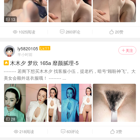
13

1025阅读
260评论
20
赞



ly5820105
Lv.11
关注

半小时前
木木夕 梦欣 165a 靡颜腻理-5

-------- 若阁下想买木木夕 找客服小伍，提老朽，暗号“顾盼神飞”。大
美女会额外送衣服哦！ -------- ...
28

218阅读
63评论
3
赞


