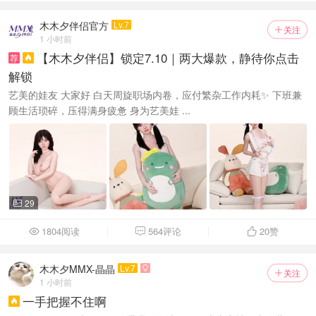
木木夕伴侣官方
Lv.7
关注

1 小时前
【木木夕伴侣】锁定7.10｜两大爆款，静待你点击
荐

解锁
艺美的娃友 大家好 白天周旋职场内卷，应付繁杂工作内耗✨ 下班兼
顾生活琐碎，压得满身疲惫 身为艺美娃 ...
29

1804阅读
564评论
20
赞



木木夕MMX-晶晶
Lv.7

关注

1 小时前
一手把握不住啊
