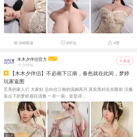
298阅读
6评论
4
赞



木木夕伴侣官方
Lv.7
关注

15 分钟前
【木木夕伴侣】不必南下江南，春色就在此间，梦婷

玩家返图
艺美的家人们 大家好 总向往江南的温婉风月 其实美好近在眼前 汉服
装点下的梦婷眉目清雅 一衣一扇，皆是诗 ...
7
