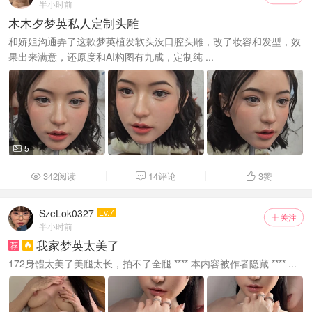
半小时前
木木夕梦英私人定制头雕
和娇姐沟通弄了这款梦英植发软头没口腔头雕，改了妆容和发型，效
果出来满意，还原度和AI构图有九成，定制纯 ...
5

342阅读
14评论
3
赞



SzeLok0327
Lv.7
关注

半小时前
我家梦英太美了
荐

172身體太美了美腿太长，拍不了全腿 **** 本内容被作者隐藏 **** ...