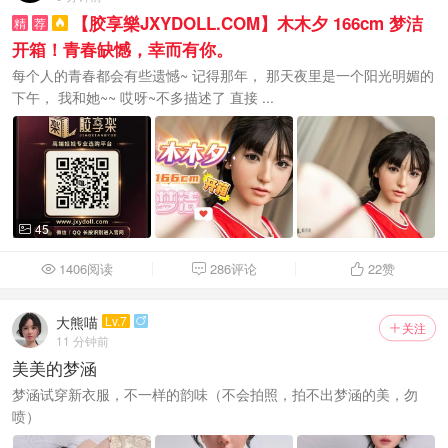
【胶享樂JXYDOLL.COM】木木夕 166cm 梦洁
精
荐

开箱！青春缺憾，幸而有你。
每个人的青春都会有些遗憾~ 记得那年， 那天夜里是一个阳光明媚的
下午， 我和她~~ 哎呀~不多描述了 直接 ...
45

1406阅读
286评论
22
赞



大熊喵
Lv.7

关注

11 分钟前
美美的梦涵
梦涵试穿新衣服，不一样的韵味（不会拍照，拍不出梦涵的美，勿
喷）