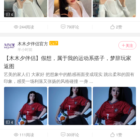
4

244阅读
79评论
2
赞



木木夕伴侣官方
Lv.7
关注

半小时前
【木木夕伴侣】假想，属于我的运动系搭子，梦辞玩家
返图
艺美的家人们 大家好 把想象中的酷感画面变成现实 跳出柔和的固有
印象，感受一场利落又张扬的风格碰撞 一身 ...
4

111阅读
30评论
1
赞


