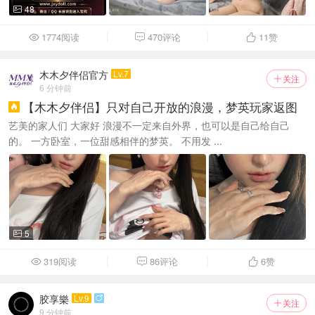
48

1774阅读
470评论
11
赞



木木夕伴侣官方
Lv.7
关注

6 分钟前
【木木夕伴侣】只对自己开放的浪漫，梦英玩家返图

艺美的家人们 大家好 浪漫不一定来自外界，也可以是自己给自己
的。 一方卧室，一位甜感相伴的梦英。 不用发 ...
5

319阅读
86评论
6
赞



胶享樂
Lv.9

关注

9 分钟前