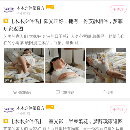
木木夕伴侣官方
Lv.7
关注

半小时前
【木木夕伴侣】阳光正好，拥有一份安静相伴，梦菲

玩家返图
艺美的家人们 大家好 奔波的日子总让人身心紧绷 总想寻一处随心自
在的小角落 暖阳漫过床品，白裙、镜框 让 ...
6

453阅读
139评论
3
赞



木木夕伴侣官方
Lv.7
关注

半小时前
【木木夕伴侣】一室光影，半束繁花，梦辞玩家返图

艺美的家人们 大家好 褪去白日里所有拘谨，寻一份不被打扰的从容