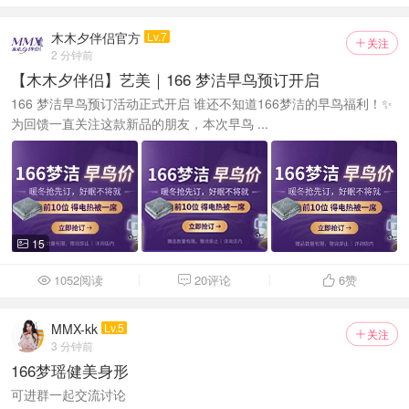
木木夕伴侣官方
Lv.7
关注

2 分钟前
【木木夕伴侣】艺美｜166 梦洁早鸟预订开启
166 梦洁早鸟预订活动正式开启 谁还不知道166梦洁的早鸟福利！✨
为回馈一直关注这款新品的朋友，本次早鸟 ...
15

1052阅读
20评论
6
赞



MMX-kk
Lv.5
关注

3 分钟前
166梦瑶健美身形
可进群一起交流讨论