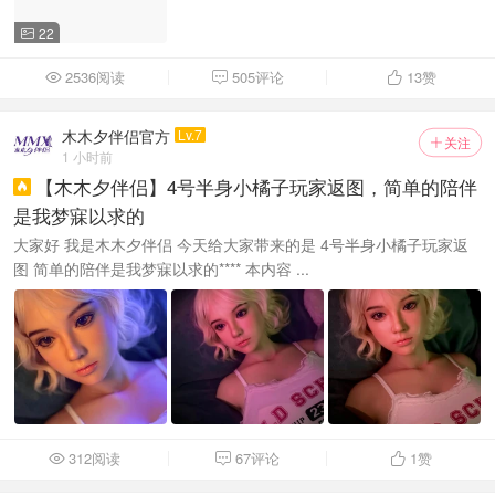
22

2536阅读
505评论
13
赞



木木夕伴侣官方
Lv.7
关注

1 小时前
【木木夕伴侣】4号半身小橘子玩家返图，简单的陪伴

是我梦寐以求的
大家好 我是木木夕伴侣 今天给大家带来的是 4号半身小橘子玩家返
图 简单的陪伴是我梦寐以求的**** 本内容 ...
312阅读
67评论
1
赞


