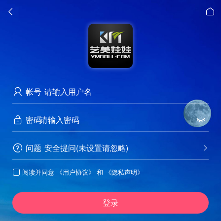


帐号

密码


问题
安全提问(未设置请忽略)


阅读并同意
《用户协议》
和
《隐私声明》

登录