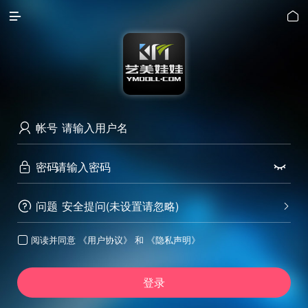


帐号

密码


问题
安全提问(未设置请忽略)


阅读并同意
《用户协议》
和
《隐私声明》

登录