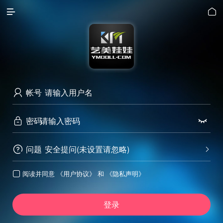


帐号

密码


问题
安全提问(未设置请忽略)


阅读并同意
《用户协议》
和
《隐私声明》

登录