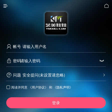


帐号

密码


问题
安全提问(未设置请忽略)


阅读并同意
《用户协议》
和
《隐私声明》

登录