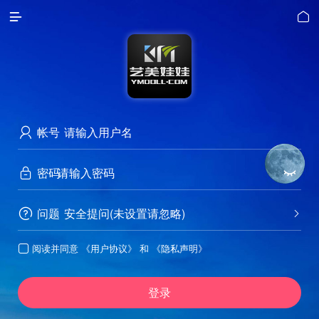


帐号

密码


问题
安全提问(未设置请忽略)


阅读并同意
《用户协议》
和
《隐私声明》

登录