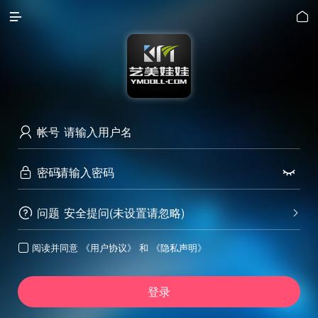


帐号

密码


问题
安全提问(未设置请忽略)


阅读并同意
《用户协议》
和
《隐私声明》

登录