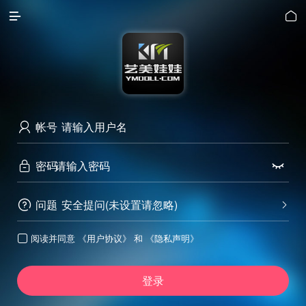


帐号

密码


问题
安全提问(未设置请忽略)


阅读并同意
《用户协议》
和
《隐私声明》

登录