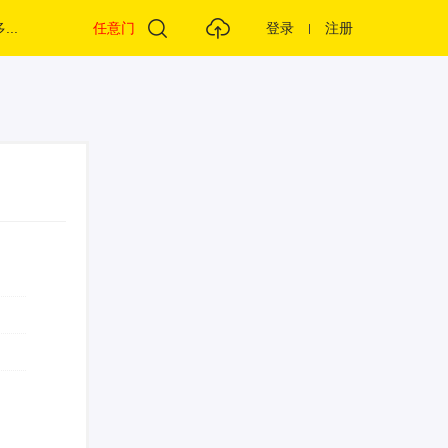
...
任意门
登录
注册