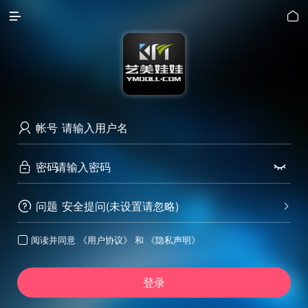


帐号

密码


问题
安全提问(未设置请忽略)


阅读并同意
《用户协议》
和
《隐私声明》

登录