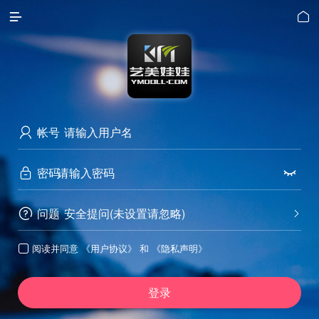


帐号

密码


问题
安全提问(未设置请忽略)


阅读并同意
《用户协议》
和
《隐私声明》

登录