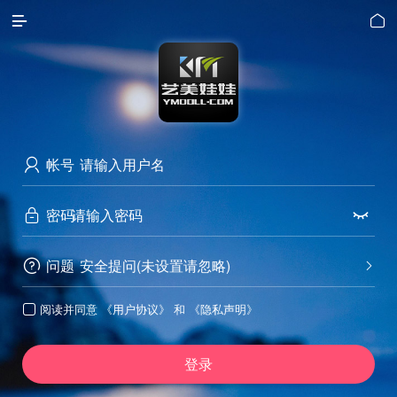


帐号

密码


问题
安全提问(未设置请忽略)


阅读并同意
《用户协议》
和
《隐私声明》

登录