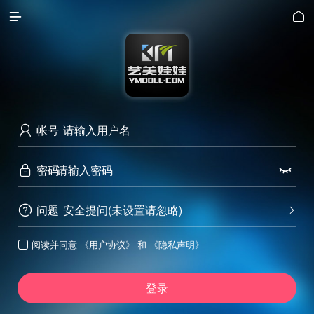


帐号

密码


问题
安全提问(未设置请忽略)


阅读并同意
《用户协议》
和
《隐私声明》

登录