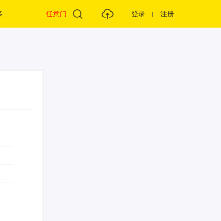
...
任意门
登录
注册