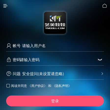


帐号

密码


问题
安全提问(未设置请忽略)


阅读并同意
《用户协议》
和
《隐私声明》

登录