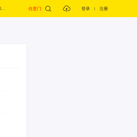
...
任意门
登录
注册