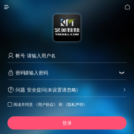


帐号

密码


问题
安全提问(未设置请忽略)


阅读并同意
《用户协议》
和
《隐私声明》

登录