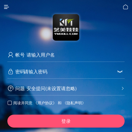


帐号

密码


问题
安全提问(未设置请忽略)


阅读并同意
《用户协议》
和
《隐私声明》

登录