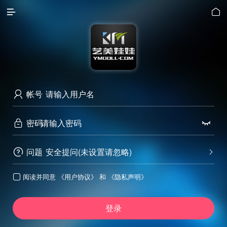


帐号

密码


问题
安全提问(未设置请忽略)


阅读并同意
《用户协议》
和
《隐私声明》

登录