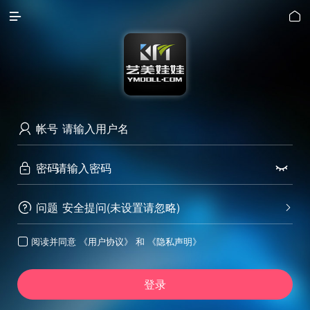


帐号

密码


问题
安全提问(未设置请忽略)


阅读并同意
《用户协议》
和
《隐私声明》

登录