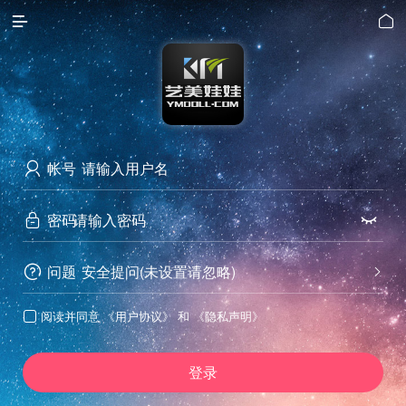


帐号

密码


问题
安全提问(未设置请忽略)


阅读并同意
《用户协议》
和
《隐私声明》

登录