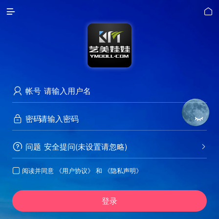


帐号

密码


问题
安全提问(未设置请忽略)


阅读并同意
《用户协议》
和
《隐私声明》

登录