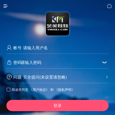


帐号

密码


问题
安全提问(未设置请忽略)


阅读并同意
《用户协议》
和
《隐私声明》

登录