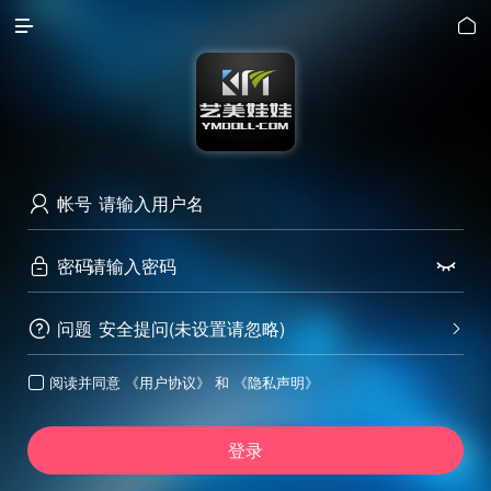


帐号

密码


问题
安全提问(未设置请忽略)


阅读并同意
《用户协议》
和
《隐私声明》

登录