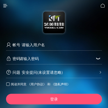


帐号

密码


问题
安全提问(未设置请忽略)


阅读并同意
《用户协议》
和
《隐私声明》

登录