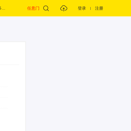
...
任意门
登录
注册