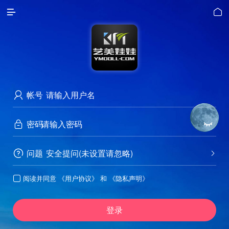


帐号

密码


问题
安全提问(未设置请忽略)


阅读并同意
《用户协议》
和
《隐私声明》

登录