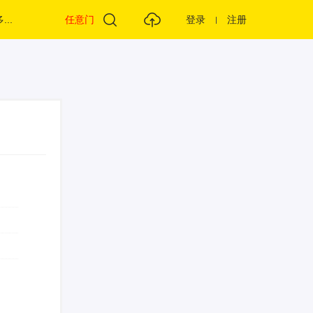
...
任意门
登录
注册