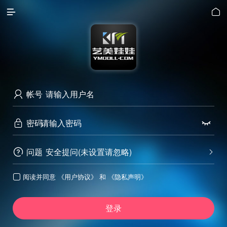


帐号

密码


问题
安全提问(未设置请忽略)


阅读并同意
《用户协议》
和
《隐私声明》

登录