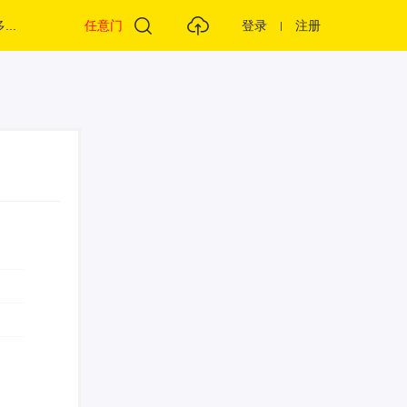
...
任意门
登录
注册