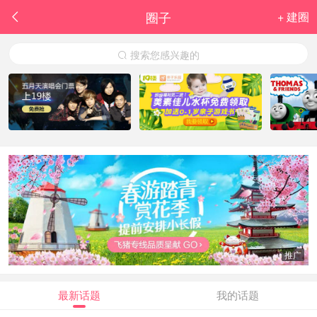
圈子
+ 建圈

搜索您感兴趣的

推广
最新话题
我的话题