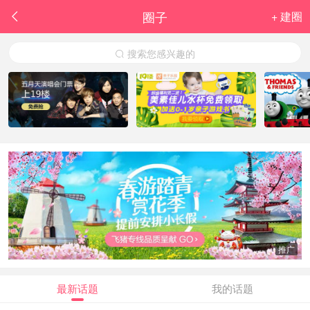
圈子
+ 建圈

搜索您感兴趣的

推广
最新话题
我的话题