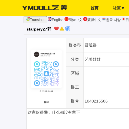
首页
社区▼
Translate
English
简体中文
繁體中文
한국 사람
日
发布页
签到
starpery27群
群类型
普通群
分类
艺美娃娃
区域
群主
群号
1040215506
这家伙很懒，什么都没有留下