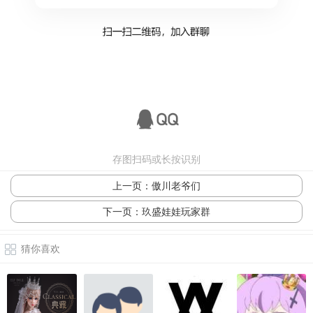
存图扫码或长按识别
上一页：傲川老爷们
下一页：玖盛娃娃玩家群
猜你喜欢