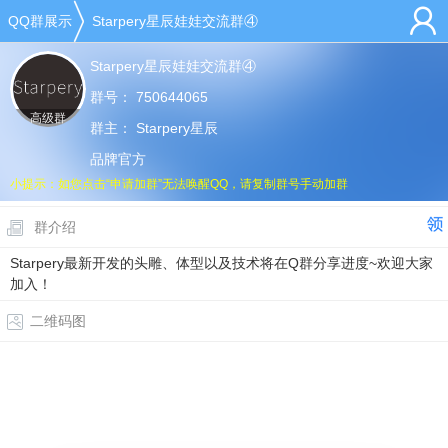
QQ群展示
Starpery星辰娃娃交流群④
Starpery星辰娃娃交流群④
群号：
750644065
高级群
群主：
Starpery星辰
品牌官方
小提示：如您点击“申请加群”无法唤醒QQ，请复制群号手动加群
群介绍
Starpery最新开发的头雕、体型以及技术将在Q群分享进度~欢迎大家
加入！
二维码图