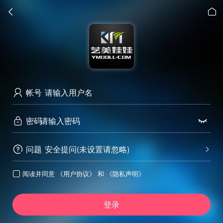


帐号

密码


问题
安全提问(未设置请忽略)


阅读并同意
《用户协议》
和
《隐私声明》

登录