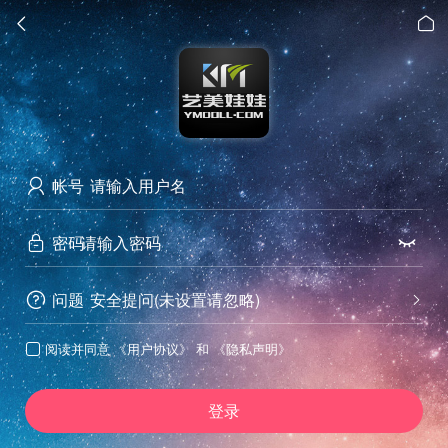


帐号

密码


问题
安全提问(未设置请忽略)


阅读并同意
《用户协议》
和
《隐私声明》

登录