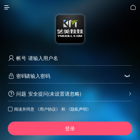


帐号

密码


问题
安全提问(未设置请忽略)


阅读并同意
《用户协议》
和
《隐私声明》

登录