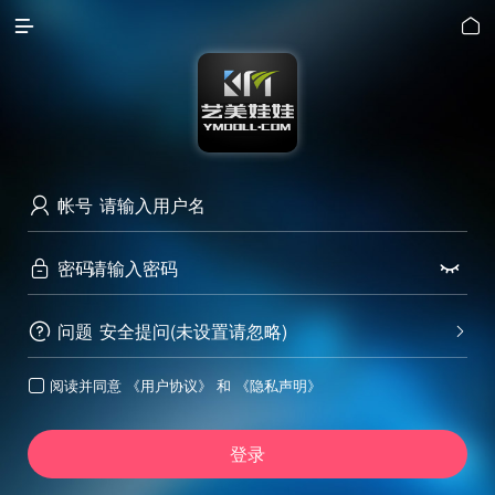


帐号

密码


问题
安全提问(未设置请忽略)


阅读并同意
《用户协议》
和
《隐私声明》

登录