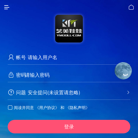


帐号

密码


问题
安全提问(未设置请忽略)


阅读并同意
《用户协议》
和
《隐私声明》

登录