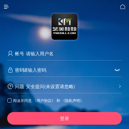


帐号

密码


问题
安全提问(未设置请忽略)


阅读并同意
《用户协议》
和
《隐私声明》

登录