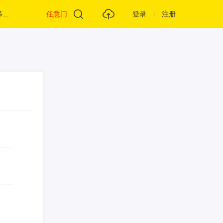
...
任意门
登录
注册