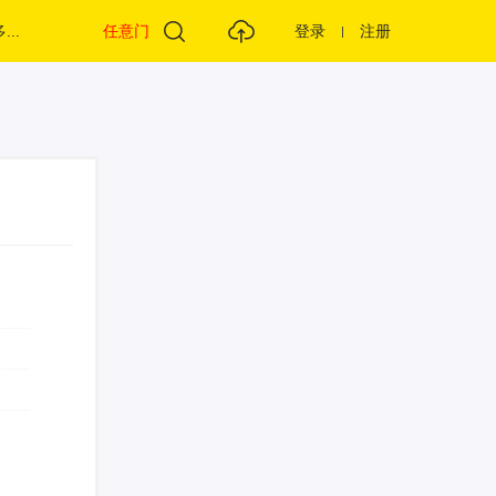
...
任意门
登录
注册