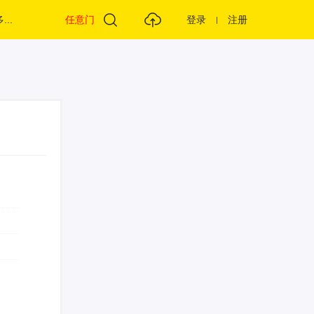
...
任意门
登录
注册