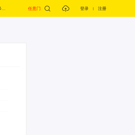
...
任意门
登录
注册